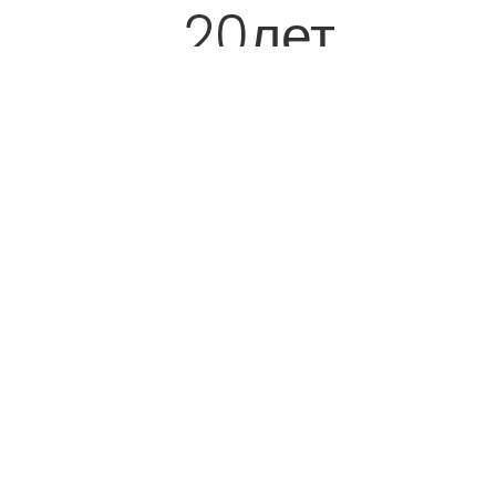
20
лет
работы
1,800
+
партнеров
8
стран