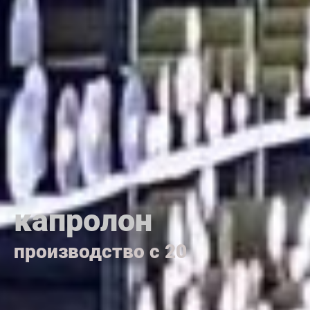
капролон
п
р
о
и
з
в
о
д
с
т
в
о
с
2
0
0
5
г
о
д
а